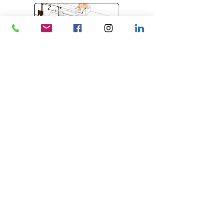
Släcksystem storkök
Bridgehill brandfiltar